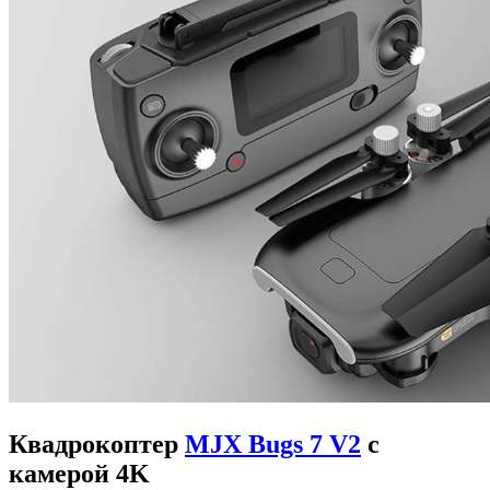
Квадрокоптер
MJX Bugs 7 V2
с
камерой 4K