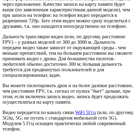
через приложение. Качество записи на карту памяти будет
выше (по заявленным характеристикам данной модели), чем
при записи на телефон: на телефон видео передается в
разрешении 720p. Зато этим видео можно сразу поделиться с
друзьями, т.к. оно находится непосредственно на телефоне.
Дальность трансляции видео (или, по другому, расстояние
FPV) – у разных моделей от 300 до 3000 м. Дальность
передачи видео также зависит от окружающей среды - чем
меньше препятствий, тем на большем расстоянии вы сможете
принимать видео с дрона. Для большинства пилотов-
любителей обычно достаточно 300 м; б
о́
льшая дальность
требуется для продвинутых пользователей и для
специализированных задач.
Вы можете пилотировать дрон и на более далекое расстояние,
чем расстояние FPV, т.к. сигнал от пульта "бьет" дальше, при
этом, если включена запись видео, запись будет продолжать
осуществляться на карту памяти.
Видео передается по каналу связи
WiFi 5Ггц
(или, по другому,
5Ghz, 5G; не путать с стандартом мобильной сети 5G).
Модулем 5 Ггц оснащен практически любой современный
телефон.