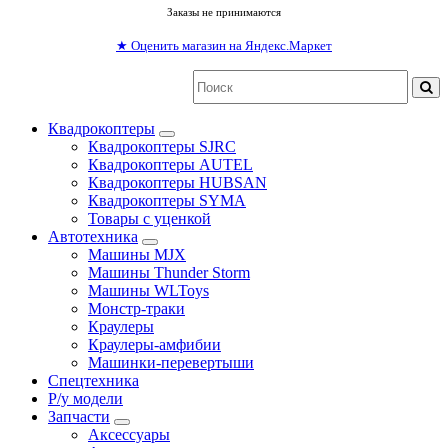
Заказы не принимаются
★
Оценить магазин на Яндекс.Маркет
Квадрокоптеры
Квадрокоптеры SJRC
Квадрокоптеры AUTEL
Квадрокоптеры HUBSAN
Квадрокоптеры SYMA
Товары с уценкой
Автотехника
Машины MJX
Машины Thunder Storm
Машины WLToys
Монстр-траки
Краулеры
Краулеры-амфибии
Машинки-перевертыши
Спецтехника
Р/у модели
Запчасти
Аксессуары