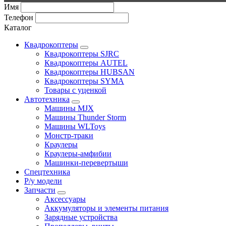
Имя
Телефон
Каталог
Квадрокоптеры
Квадрокоптеры SJRC
Квадрокоптеры AUTEL
Квадрокоптеры HUBSAN
Квадрокоптеры SYMA
Товары с уценкой
Автотехника
Машины MJX
Машины Thunder Storm
Машины WLToys
Монстр-траки
Краулеры
Краулеры-амфибии
Машинки-перевертыши
Спецтехника
Р/у модели
Запчасти
Аксессуары
Аккумуляторы и элементы питания
Зарядные устройства