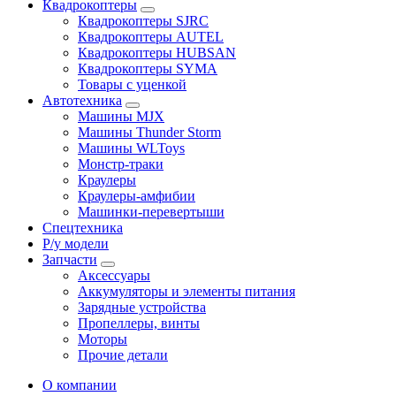
Квадрокоптеры
Квадрокоптеры SJRC
Квадрокоптеры AUTEL
Квадрокоптеры HUBSAN
Квадрокоптеры SYMA
Товары с уценкой
Автотехника
Машины MJX
Машины Thunder Storm
Машины WLToys
Монстр-траки
Краулеры
Краулеры-амфибии
Машинки-перевертыши
Спецтехника
Р/у модели
Запчасти
Аксессуары
Аккумуляторы и элементы питания
Зарядные устройства
Пропеллеры, винты
Моторы
Прочие детали
О компании