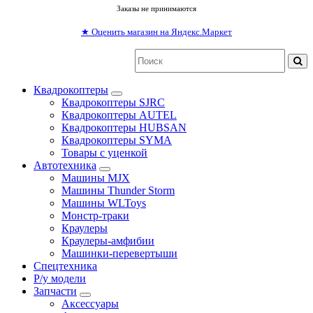
Заказы не принимаются
★
Оценить магазин на Яндекс.Маркет
Квадрокоптеры
Квадрокоптеры SJRC
Квадрокоптеры AUTEL
Квадрокоптеры HUBSAN
Квадрокоптеры SYMA
Товары с уценкой
Автотехника
Машины MJX
Машины Thunder Storm
Машины WLToys
Монстр-траки
Краулеры
Краулеры-амфибии
Машинки-перевертыши
Спецтехника
Р/у модели
Запчасти
Аксессуары