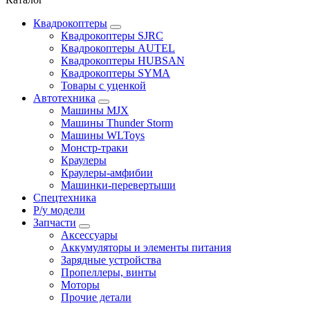
Квадрокоптеры
Квадрокоптеры SJRC
Квадрокоптеры AUTEL
Квадрокоптеры HUBSAN
Квадрокоптеры SYMA
Товары с уценкой
Автотехника
Машины MJX
Машины Thunder Storm
Машины WLToys
Монстр-траки
Краулеры
Краулеры-амфибии
Машинки-перевертыши
Спецтехника
Р/у модели
Запчасти
Аксессуары
Аккумуляторы и элементы питания
Зарядные устройства
Пропеллеры, винты
Моторы
Прочие детали