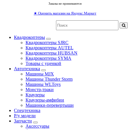
Заказы не принимаются
★
Оценить магазин на Яндекс.Маркет
Квадрокоптеры
Квадрокоптеры SJRC
Квадрокоптеры AUTEL
Квадрокоптеры HUBSAN
Квадрокоптеры SYMA
Товары с уценкой
Автотехника
Машины MJX
Машины Thunder Storm
Машины WLToys
Монстр-траки
Краулеры
Краулеры-амфибии
Машинки-перевертыши
Спецтехника
Р/у модели
Запчасти
Аксессуары