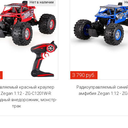
Нет в наличии
Н
.
3 790 руб.
авляемый красный краулер
Радиоуправляемый синий
Zegan 1:12 - ZG-C1201W-R
амфибия Zegan 1:12 - Z
дный внедорожник, монстр-
трак