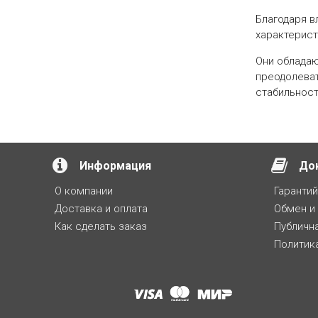
Благодаря в
характерист
Они обладаю
преодолеват
стабильност
Информация
До
О компании
Гаранти
Доставка и оплата
Обмен и
Как сделать заказ
Публичн
Политик