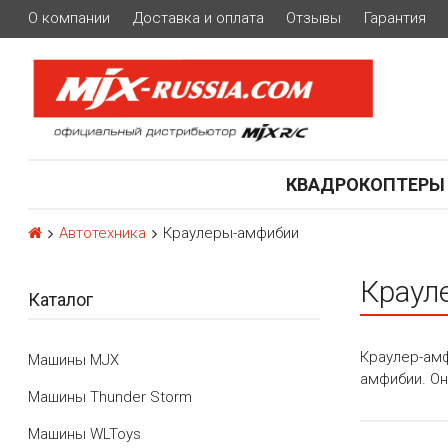
О компании
Доставка и оплата
Отзывы
Гарантия
КВАДРОКОПТЕРЫ
Автотехника
Краулеры-амфибии
Краул
Каталог
Краулер-амф
Машины MJX
амфибии. Он
Машины Thunder Storm
Машины WLToys