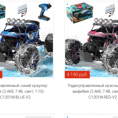
.
4 190 руб.
равляемый синий краулер
Радиоуправляемый красны
(2 АКБ 7.4В, свет, 1:10) -
амфибия (2 АКБ 7.4В, свет
C1201W-BLUE-V2
C1201W-RED-V2