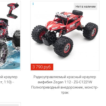
Нет в наличии
3 790 руб.
й краулер
Радиоуправляемый красный краулер
, 1:10) -
амфибия Zegan 1:12 - ZG-C1221W
Полноприводный внедорожник, монстр-
трак