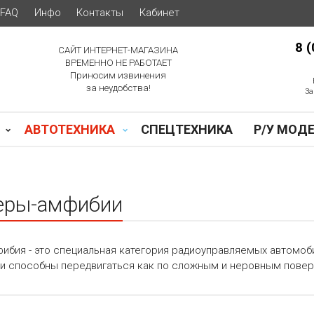
FAQ
Инфо
Контакты
Кабинет
8 
САЙТ ИНТЕРНЕТ-МАГАЗИНА
ВРЕМЕННО НЕ РАБОТАЕТ
Приносим извинения
за неудобства!
За
АВТОТЕХНИКА
СПЕЦТЕХНИКА
Р/У МОД
еры-амфибии
ибия - это специальная категория радиоуправляемых автомоб
и способны передвигаться как по сложным и неровным поверхн