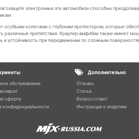
лагозащите электроники эти автомобили способны преодолеват
икам.
т особыми колесами с глубоким протектором, которые обесп
ь различные препятствия. Краулер-амфибии также имеют мощ
ь и устойчивость при передвижении по сложным поверхностя
кументы
Дополнительно
йное обслуживание
Отзывы
 возврат
Статьи
ая оферта
Вопрос/ответ
а конфиденциальности
Инструкции к моделям