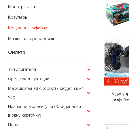
Монстр-траки
Краулеры
Краулеры-амфибии
Машинки-перевертыши
Фильтр
Тип двигателя
Среда эксплуатации
4 190 руб
Максимальная скорость модели км/
Радиоуп
час
амфибия 
Название модели (для объединения
в одну карточку)
Цена