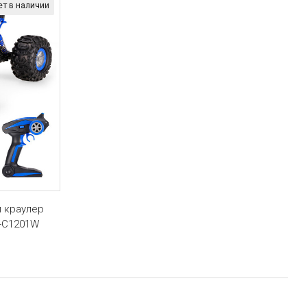
ет в наличии
 краулер
G-C1201W