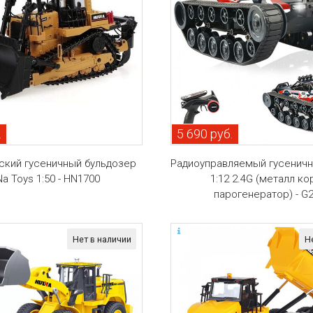
.
5 690 руб.
ский гусеничный бульдозер
Радиоуправляемый гусеничн
Na Toys 1:50 - HN1700
1:12 2.4G (металл ко
парогенератор) - G
Нет в наличии
Н