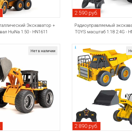
.
2 590 руб.
таллический Экскаватор +
Радиоуправляемый экскава
ал HuiNa 1:50 - HN1611
TOYS масштаб 1:18 2.4G - 
Нет в наличии
Н
.
2 890 руб.