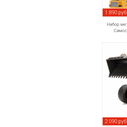
1 890 руб
Набор ме
Самосв
2 090 руб