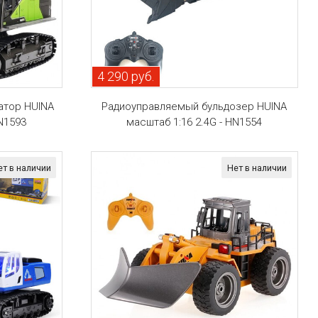
4 290 руб.
атор HUINA
Радиоуправляемый бульдозер HUINA
HN1593
масштаб 1:16 2.4G - HN1554
ет в наличии
Нет в наличии