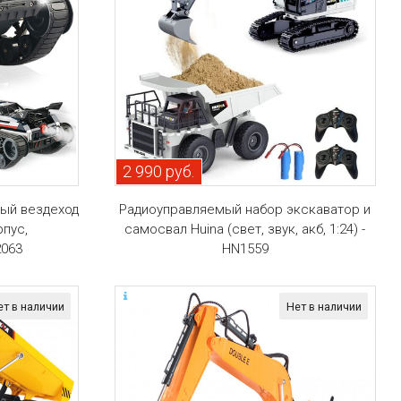
2 990 руб.
ый вездеход
Радиоуправляемый набор экскаватор и
рпус,
самосвал Huina (свет, звук, акб, 1:24) -
2063
HN1559
ет в наличии
Нет в наличии