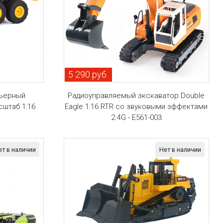
5 290 руб.
рьерный
Радиоуправляемый экскаватор Double
сштаб 1:16
Eagle 1:16 RTR со звуковыми эффектами
2.4G - E561-003
ет в наличии
Нет в наличии