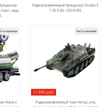
бульдозер-
Радиоуправляемый бульдозер Double E
(свет, звук,
1:20 2.4G - E519-003
5
ет в наличии
Нет в наличии
11 890 руб.
ик Huina с
Радиоуправляемый танк Heng Long