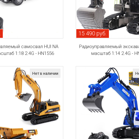
.
15 490 руб.
авляемый самосвал HUI NA
Радиоуправляемый экскав
сштаб 1:18 2.4G - HN1556
масштаб 1:14 2.4G - 
Нет в наличии
Н