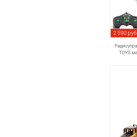
2 590 руб
Радиоупр
TOYS ма