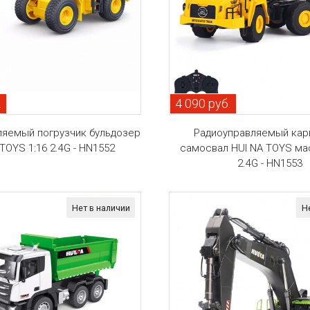
.
4 090 руб.
ляемый погрузчик бульдозер
Радиоуправляемый ка
 TOYS 1:16 2.4G - HN1552
самосвал HUI NA TOYS ма
2.4G - HN1553
Нет в наличии
Н