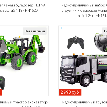
вляемый бульдозер HUI NA
Радиоуправляемый набор 
масштаб 1:18 - HN1520
погрузчик и самосвал Huina 
акб, 1:24) - HN151
Нет в наличии
Н
.
2 990 руб.
ляемый трактор экскаватор-
Радиоуправляемый грузов