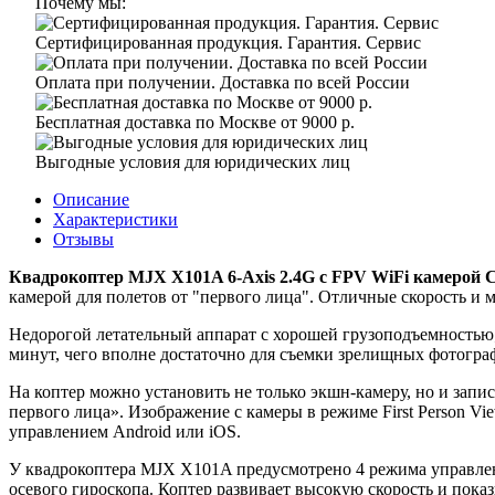
Почему мы:
Сертифицированная продукция. Гарантия. Сервис
Оплата при получении. Доставка по всей России
Бесплатная доставка по Москве от 9000 р.
Выгодные условия для юридических лиц
Описание
Характеристики
Отзывы
Квадрокоптер MJX X101A 6-Axis 2.4G c FPV WiFi камерой 
камерой для полетов от "первого лица". Отличные скорость и 
Недорогой летательный аппарат с хорошей грузоподъемностью; 
минут, чего вполне достаточно для съемки зрелищных фотогра
На коптер можно установить не только экшн-камеру, но и зап
первого лица». Изображение с камеры в режиме First Person V
управлением Android или iOS.
У квадрокоптера MJX X101A предусмотрено 4 режима управления
осевого гироскопа. Коптер развивает высокую скорость и пок