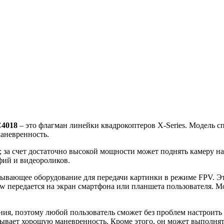
С4018
– это флагман линейки квадрокоптеров X-Series. М
одель с
маневренность.
за счет достаточно высокой мощности может поднять камеру на 
фий и видеороликов.
исывающее оборудование для передачи картинки в режиме FPV. Э
iew передается на экран смартфона или планшета пользователя. 
, поэтому любой пользователь сможет без проблем настроить его
азывает хорошую маневренность. Кроме этого, он может выполня