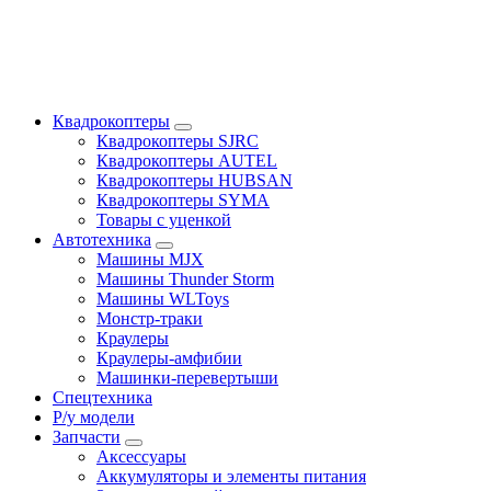
Квадрокоптеры
Квадрокоптеры SJRC
Квадрокоптеры AUTEL
Квадрокоптеры HUBSAN
Квадрокоптеры SYMA
Товары с уценкой
Автотехника
Машины MJX
Машины Thunder Storm
Машины WLToys
Монстр-траки
Краулеры
Краулеры-амфибии
Машинки-перевертыши
Спецтехника
Р/у модели
Запчасти
Аксессуары
Аккумуляторы и элементы питания