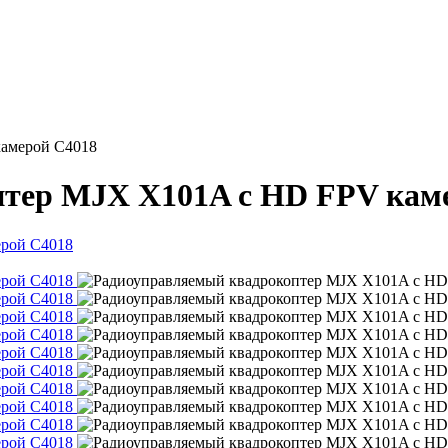
камерой С4018
тер MJX X101A c HD FPV кам