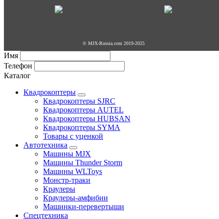
© MJX-Russia.com 2019-2025
Имя
Телефон
Каталог
Квадрокоптеры
Квадрокоптеры SJRC
Квадрокоптеры AUTEL
Квадрокоптеры HUBSAN
Квадрокоптеры SYMA
Товары с уценкой
Автотехника
Машины MJX
Машины Thunder Storm
Машины WLToys
Монстр-траки
Краулеры
Краулеры-амфибии
Машинки-перевертыши
Спецтехника