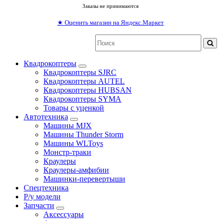
Заказы не принимаются
★
Оценить магазин на Яндекс.Маркет
Квадрокоптеры
Квадрокоптеры SJRC
Квадрокоптеры AUTEL
Квадрокоптеры HUBSAN
Квадрокоптеры SYMA
Товары с уценкой
Автотехника
Машины MJX
Машины Thunder Storm
Машины WLToys
Монстр-траки
Краулеры
Краулеры-амфибии
Машинки-перевертыши
Спецтехника
Р/у модели
Запчасти
Аксессуары