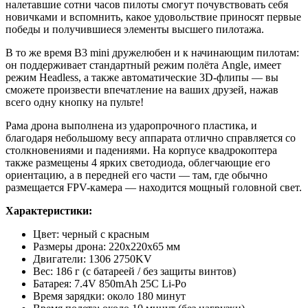
налетавшие сотни часов пилоты смогут почувствовать себя
новичками и вспомнить, какое удовольствие приносят первые
победы и получившиеся элементы высшего пилотажа.
В то же время B3 mini дружелюбен и к начинающим пилотам:
он поддерживает стандартный режим полёта Angle, имеет
режим Headless, а также автоматические 3D-флипы — вы
сможете произвести впечатление на ваших друзей, нажав
всего одну кнопку на пульте!
Рама дрона выполнена из ударопрочного пластика, и
благодаря небольшому весу аппарата отлично справляется со
столкновениями и падениями. На корпусе квадрокоптера
также размещены 4 ярких светодиода, облегчающие его
ориентацию, а в передней его части — там, где обычно
размещается FPV-камера — находится мощный головной свет.
Характеристики:
Цвет: черный с красным
Размеры дрона: 220х220х65 мм
Двигатели: 1306 2750KV
Вес: 186 г (с батареей / без защиты винтов)
Батарея: 7.4V 850mAh 25C Li-Po
Время зарядки: около 180 минут