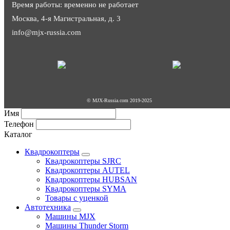
Время работы: временно не работает
Москва, 4-я Магистральная, д. 3
info@mjx-russia.com
© MJX-Russia.com 2019-2025
Имя
Телефон
Каталог
Квадрокоптеры
Квадрокоптеры SJRC
Квадрокоптеры AUTEL
Квадрокоптеры HUBSAN
Квадрокоптеры SYMA
Товары с уценкой
Автотехника
Машины MJX
Машины Thunder Storm