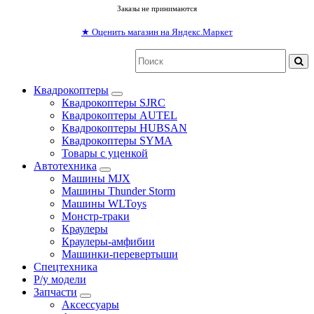
Заказы не принимаются
★
Оценить магазин на Яндекс.Маркет
Квадрокоптеры
Квадрокоптеры SJRC
Квадрокоптеры AUTEL
Квадрокоптеры HUBSAN
Квадрокоптеры SYMA
Товары с уценкой
Автотехника
Машины MJX
Машины Thunder Storm
Машины WLToys
Монстр-траки
Краулеры
Краулеры-амфибии
Машинки-перевертыши
Спецтехника
Р/у модели
Запчасти
Аксессуары