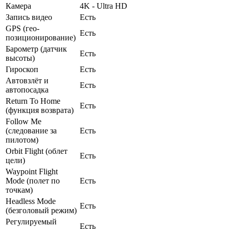
Камера
4K - Ultra HD
Запись видео
Есть
GPS (гео-
Есть
позиционирование)
Барометр (датчик
Есть
высоты)
Гироскоп
Есть
Автовзлёт и
Есть
автопосадка
Return To Home
Есть
(функция возврата)
Follow Me
(следование за
Есть
пилотом)
Orbit Flight (облет
Есть
цели)
Waypoint Flight
Mode (полет по
Есть
точкам)
Headless Mode
Есть
(безголовый режим)
Регулируемый
Есть