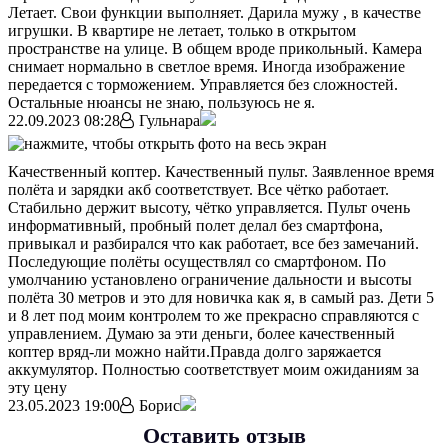
Летает. Свои функции выполняет. Дарила мужу , в качестве
игрушки. В квартире не летает, только в открытом
пространстве на улице. В общем вроде прикольный. Камера
снимает нормально в светлое время. Иногда изображение
передается с торможением. Управляется без сложностей.
Остальные нюансы не знаю, пользуюсь не я.
22.09.2023 08:28
Гульнара
Качественный коптер. Качественный пульт. Заявленное время
полёта и зарядки акб соответствует. Все чётко работает.
Стабильно держит высоту, чётко управляется. Пульт очень
информативный, пробный полет делал без смартфона,
привыкал и разбирался что как работает, все без замечаний.
Последующие полёты осуществлял со смартфоном. По
умолчанию установлено ограничение дальности и высоты
полёта 30 метров и это для новичка как я, в самый раз. Дети 5
и 8 лет под моим контролем то же прекрасно справляются с
управлением. Думаю за эти деньги, более качественный
коптер вряд-ли можно найти.Правда долго заряжается
аккумулятор. Полностью соответствует моим ожиданиям за
эту цену
23.05.2023 19:00
Борис
Оставить отзыв