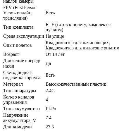
наклон камеры
FPV (First Person
View - онлайн
Есть
трансляция)
RTF (готов к полету; комплект с
Тип комплекта
пультом)
Среда эксплуатации
На улице
Квадрокоптер для начинающих,
Опыт полетов
Квадрокоптер для пилотов с опытом
Возраст
От 14 лет
Движение вперед/
Да
назад
Светодиодная
Есть
подсветка корпуса
Материал
Высококачественный пластик
Тип аппаратуры
2.4G
Кол-во каналов
4
управления
Тип аккумулятора
Li-Po
Напряжение
7.4
аккумулятора, V
Длина модели
27.3