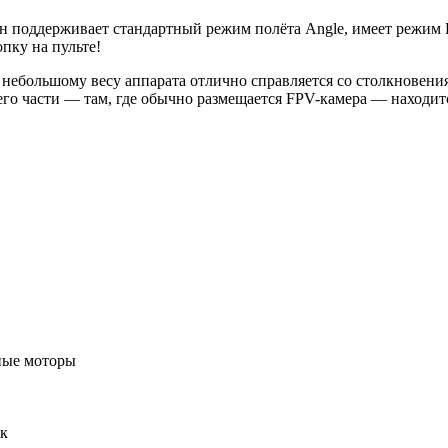
н поддерживает стандартный режим полёта Angle, имеет режим 
пку на пульте!
я небольшому весу аппарата отлично справляется со столкновени
 его части — там, где обычно размещается FPV-камера — находи
рные моторы
ик