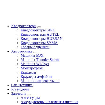
Квадрокоптеры
Квадрокоптеры SJRC
Квадрокоптеры AUTEL
Квадрокоптеры HUBSAN
Квадрокоптеры SYMA
Товары с уценкой
Автотехника
Машины MJX
Машины Thunder Storm
Машины WLToys
Монстр-траки
Краулеры
Краулеры-амфибии
Машинки-перевертыши
Спецтехника
Р/у модели
Запчасти
Аксессуары
Аккумуляторы и элементы питания