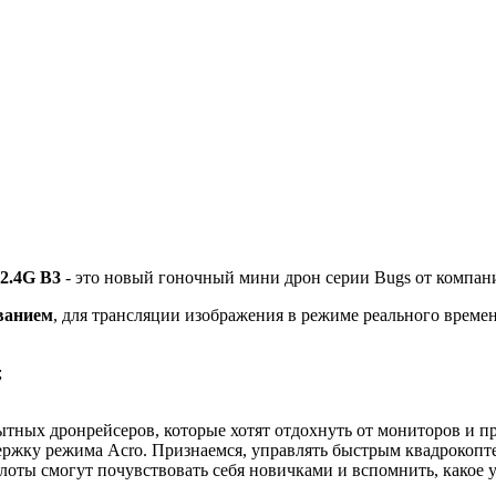
2.4G B3
- это новый гоночный мини дрон серии Bugs от компа
ванием
, для трансляции изображения в режиме реального време
;
тных дронрейсеров, которые хотят отдохнуть от мониторов и пр
жку режима Acro. Признаемся, управлять быстрым квадрокоптером
илоты смогут почувствовать себя новичками и вспомнить, какое