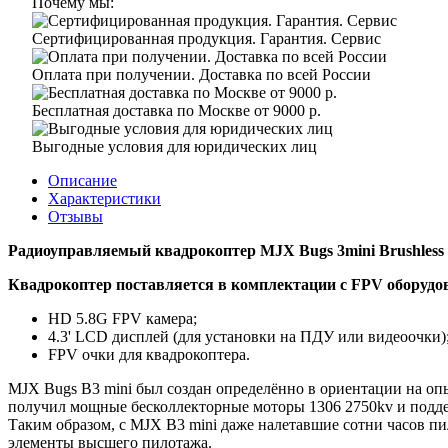
Почему мы:
Сертифицированная продукция. Гарантия. Сервис
Оплата при получении. Доставка по всей России
Бесплатная доставка по Москве от 9000 р.
Выгодные условия для юридических лиц
Описание
Характеристики
Отзывы
Радиоуправляемый квадрокоптер MJX Bugs 3mini Brushless 
Квадрокоптер поставляется в комплектации с FPV оборудо
HD 5.8G FPV камера;
4.3' LCD дисплей (для установки на ПДУ или видеоочки)
FPV очки для квадрокоптера.
MJX Bugs B3 mini был создан определённо в ориентации на опы
получил мощные бесколлекторные моторы 1306 2750kv и поддер
Таким образом, с MJX B3 mini даже налетавшие сотни часов п
элементы высшего пилотажа.