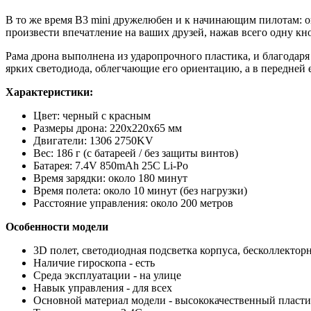
В то же время B3 mini дружелюбен и к начинающим пилотам: о
произвести впечатление на ваших друзей, нажав всего одну кно
Рама дрона выполнена из ударопрочного пластика, и благодар
ярких светодиода, облегчающие его ориентацию, а в передней
Характеристики:
Цвет: черный с красным
Размеры дрона: 220х220х65 мм
Двигатели: 1306 2750KV
Вес: 186 г (с батареей / без защиты винтов)
Батарея: 7.4V 850mAh 25C Li-Po
Время зарядки: около 180 минут
Время полета: около 10 минут (без нагрузки)
Расстояние управления: около 200 метров
Особенности модели
3D полет, светодиодная подсветка корпуса, бесколлекто
Наличие гироскопа - есть
Среда эксплуатации - на улице
Навык управления - для всех
Основной материал модели - высококачественный пласт