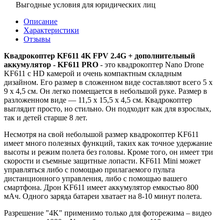
Выгодные условия для юридических лиц
Описание
Характеристики
Отзывы
Квадрокоптер KF611 4K FPV 2.4G + дополнительный
аккумулятор - KF611 PRO
- это квадрокоптер Nano Drone
KF611 с HD камерой и очень компактным складным
дизайном. Его размер в сложенном виде составляют всего 5 х
9 х 4,5 см. Он легко помещается в небольшой руке. Размер в
разложенном виде — 11,5 х 15,5 х 4,5 см. Квадрокоптер
выглядит просто, но стильно. Он подходит как для взрослых,
так и детей старше 8 лет.
Несмотря на свой небольшой размер квадрокоптер KF611
имеет много полезных функций, таких как точное удержание
высоты и режим полета без головы. Кроме того, он имеет три
скорости и съемные защитные лопасти. KF611 Mini может
управляться либо с помощью прилагаемого пульта
дистанционного управления, либо с помощью вашего
смартфона. Дрон KF611 имеет аккумулятор емкостью 800
мАч. Одного заряда батареи хватает на 8-10 минут полета.
Разрешение "4K" применимо только для фоторежима – видео