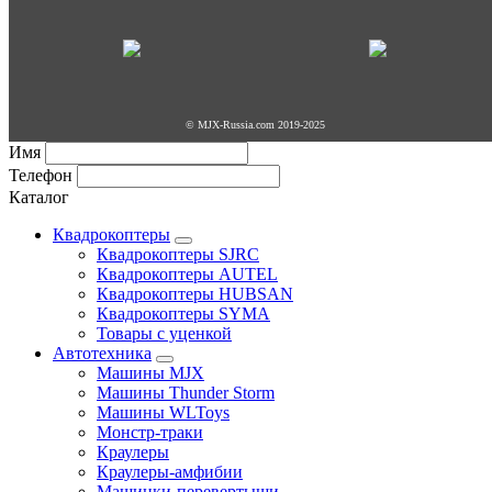
© MJX-Russia.com 2019-2025
Имя
Телефон
Каталог
Квадрокоптеры
Квадрокоптеры SJRC
Квадрокоптеры AUTEL
Квадрокоптеры HUBSAN
Квадрокоптеры SYMA
Товары с уценкой
Автотехника
Машины MJX
Машины Thunder Storm
Машины WLToys
Монстр-траки
Краулеры
Краулеры-амфибии
Машинки-перевертыши