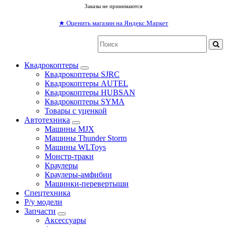
Заказы не принимаются
★
Оценить магазин на Яндекс.Маркет
Квадрокоптеры
Квадрокоптеры SJRC
Квадрокоптеры AUTEL
Квадрокоптеры HUBSAN
Квадрокоптеры SYMA
Товары с уценкой
Автотехника
Машины MJX
Машины Thunder Storm
Машины WLToys
Монстр-траки
Краулеры
Краулеры-амфибии
Машинки-перевертыши
Спецтехника
Р/у модели
Запчасти
Аксессуары