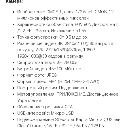
Камера:
Изображение CMOS Датчик: 1/2.6inch CMOS, 12
миллионов эффективных пикселей
Характеристики объектива: FOV 80°; Диафрагма f
/2.2; EFL: 3.5mm; Искажение: <1,5%
Точка фокусировки: От 0,5 м до ∞
Разрешение видео: 4К: 3840×2160@30 кадров в
секунду; 2,7К: 2720×1530@30fps; 1080P:
1920×1080@30 кадров в секунду
Скорость затвора: 3–1/8000s
Битрейт видео: 45–100 Мбит / с
Формат фото: JPEG
Формат видео: MP4 (H.264 / MPEG-4 AVC)
Портретный режим: Поддерживать
Метод управления: ПРИЛОЖЕНИЕ, Дистанционное
Управление
Обновление прошивки: ОТА
USB-интерфейс: Микро-USB
Поддерживаемые SD-карты: Карта MicroSD, U3 или
Class10 выше; 16 ГБ / 32 ГБ / 64 ГБ / 128 ГБ