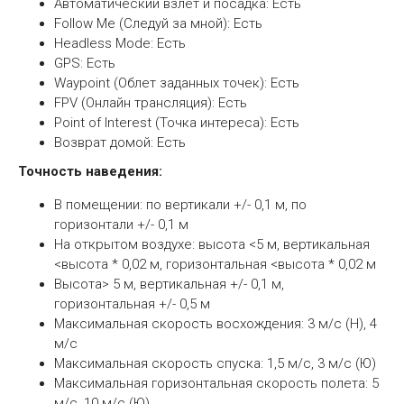
Автоматический взлет и посадка: Есть
Follow Me (Следуй за мной): Есть
Headless Mode: Есть
GPS: Есть
Waypoint (Облет заданных точек): Есть
FPV (Онлайн трансляция): Есть
Point of Interest (Точка интереса): Есть
Возврат домой: Есть
Точность наведения:
В помещении: по вертикали +/- 0,1 м, по
горизонтали +/- 0,1 м
На открытом воздухе: высота <5 м, вертикальная
<высота * 0,02 м, горизонтальная <высота * 0,02 м
Высота> 5 м, вертикальная +/- 0,1 м,
горизонтальная +/- 0,5 м
Максимальная скорость восхождения: 3 м/с (Н), 4
м/с
Максимальная скорость спуска: 1,5 м/с, 3 м/с (Ю)
Максимальная горизонтальная скорость полета: 5
м/с, 10 м/с (Ю)