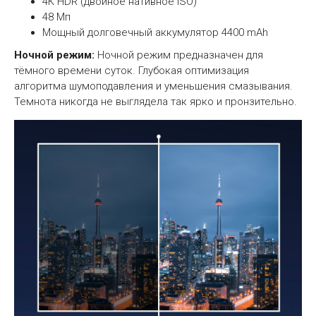
4К HDR (двойное нативное ISO)
48 Мп
Мощный долговечный аккумулятор 4400 mAh
Ночной режим:
Ночной режим предназначен для
тёмного времени суток. Глубокая оптимизация
алгоритма шумоподавления и уменьшения смазывания.
Темнота никогда не выглядела так ярко и пронзительно.