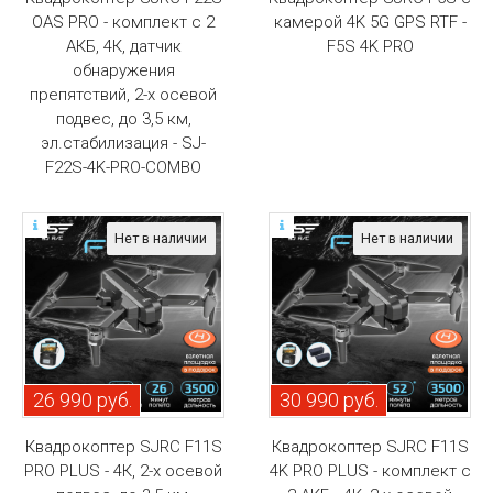
OAS PRO - комплект с 2
камерой 4K 5G GPS RTF -
АКБ, 4К, датчик
F5S 4K PRO
обнаружения
препятствий, 2-х осевой
подвес, до 3,5 км,
эл.стабилизация - SJ-
F22S-4K-PRO-COMBO
Нет в наличии
Нет в наличии
26 990 руб.
30 990 руб.
Квадрокоптер SJRC F11S
Квадрокоптер SJRC F11S
PRO PLUS - 4К, 2-х осевой
4K PRO PLUS - комплект с