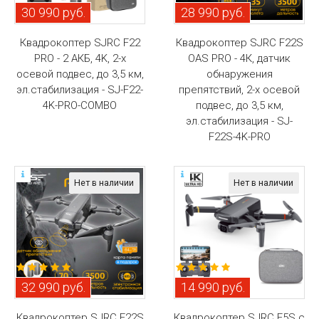
30 990 руб.
28 990 руб.
Квадрокоптер SJRC F22
Квадрокоптер SJRC F22S
PRO - 2 АКБ, 4K, 2-х
OAS PRO - 4К, датчик
осевой подвес, до 3,5 км,
обнаружения
эл.стабилизация - SJ-F22-
препятствий, 2-х осевой
4K-PRO-COMBO
подвес, до 3,5 км,
эл.стабилизация - SJ-
F22S-4K-PRO
Нет в наличии
Нет в наличии
32 990 руб.
14 990 руб.
Квадрокоптер SJRC F22S
Квадрокоптер SJRC F5S с