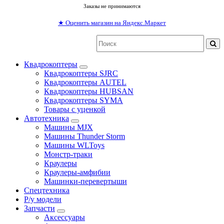
Заказы не принимаются
★
Оценить магазин на Яндекс.Маркет
Квадрокоптеры
Квадрокоптеры SJRC
Квадрокоптеры AUTEL
Квадрокоптеры HUBSAN
Квадрокоптеры SYMA
Товары с уценкой
Автотехника
Машины MJX
Машины Thunder Storm
Машины WLToys
Монстр-траки
Краулеры
Краулеры-амфибии
Машинки-перевертыши
Спецтехника
Р/у модели
Запчасти
Аксессуары