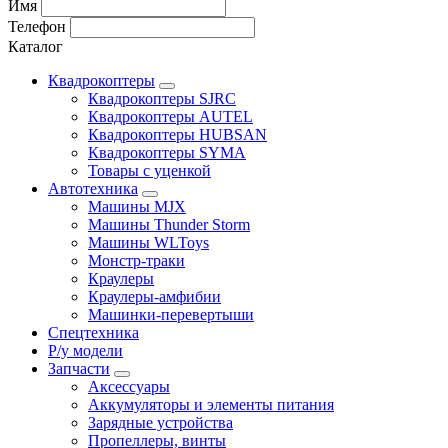
Имя
Телефон
Каталог
Квадрокоптеры
Квадрокоптеры SJRC
Квадрокоптеры AUTEL
Квадрокоптеры HUBSAN
Квадрокоптеры SYMA
Товары с уценкой
Автотехника
Машины MJX
Машины Thunder Storm
Машины WLToys
Монстр-траки
Краулеры
Краулеры-амфибии
Машинки-перевертыши
Спецтехника
Р/у модели
Запчасти
Аксессуары
Аккумуляторы и элементы питания
Зарядные устройства
Пропеллеры, винты